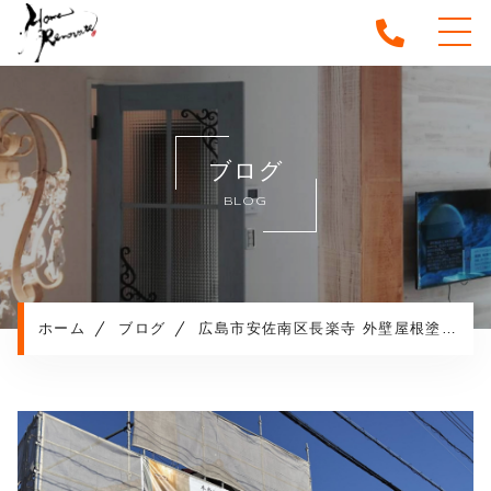
ホーム
当社について
ブログ
施工メニュー
BLOG
施工実績
施工の流れ
よくある質問
お客様の声
ホーム
ブログ
広島市安佐南区長楽寺 外壁屋根塗装工事
ブログ